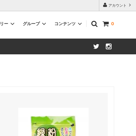
アカウント
ゴリー
グループ
コンテンツ
0
抹茶
グリーンティー
くき茶
ティーバッグ&粉末緑茶
そのほか（麦茶、グリーンティーなど）