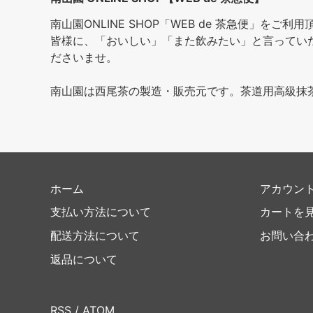
南山園ONLINE SHOP「WEB de 茶急便」をご
皆様に、「おいしい」「また飲みたい」と言ってい
ださいませ。
南山園は西尾茶の製造・販売元です。茶道用高級抹
ホーム
アカウン
支払い方法について
カートを
配送方法について
お問い合
返品について
RSS
/
ATOM