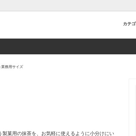
カテ
茶&銀の抹茶
SDGsの取り組み
百年茶樹のお茶
水出し
煎茶
0g 業務用サイズ
茶
粉茶
「冷茶」シリーズ
う製菓用の抹茶を、お気軽に使えるように小分けにい