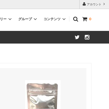
アカウント
ゴリー
グループ
コンテンツ
0
抹茶
グリーンティー
くき茶
ティーバッグ&粉末緑茶
そのほか（麦茶、グリーンティーなど）