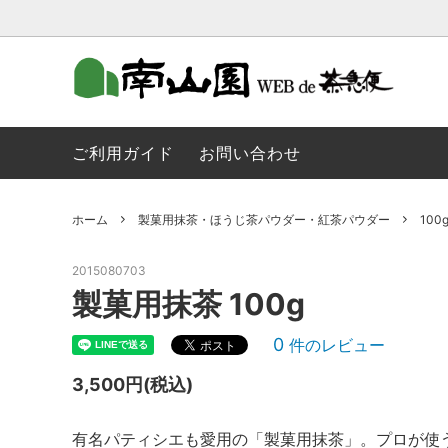
季節のお茶
ティーバッグ
金の抹茶のご紹介
金の抹
粉末
南山園 
ご利用ガイド
お問い合わせ
菓子など
玉露
ホーム
製菓用抹茶・ほうじ茶パウダー・紅茶パウダー
10
深むし煎茶
ほうじ
茶道具
玄米茶
2015080703
製菓用抹茶 100g
製菓用抹茶・ほうじ茶パウダー・紅茶パ
ウダー
0
件のレビュー
3,500円(税込)
有名パティシエも愛用の「製菓用抹茶」。プロが使