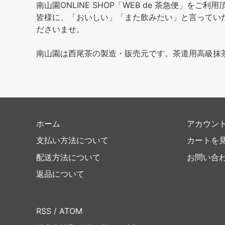
南山園ONLINE SHOP「WEB de 茶急便」をご
皆様に、「おいしい」「また飲みたい」と言ってい
ださいませ。
南山園は西尾茶の製造・販売元です。茶道用高級抹
ホーム
アカウン
支払い方法について
カートを
配送方法について
お問い合
返品について
RSS
/
ATOM