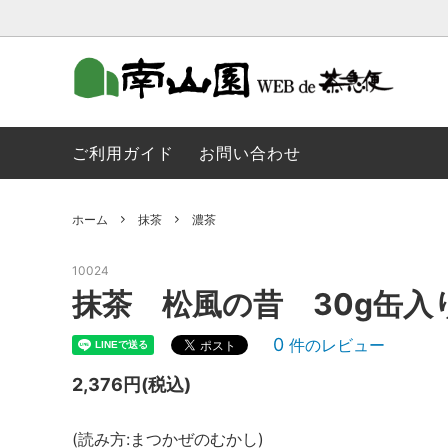
季節のお茶
ティーバッグ
金の抹茶のご紹介
金の抹
粉末
南山園 
ご利用ガイド
お問い合わせ
菓子など
玉露
ホーム
抹茶
濃茶
深むし煎茶
ほうじ
茶道具
玄米茶
10024
抹茶 松風の昔 30g缶入
製菓用抹茶・ほうじ茶パウダー・紅茶パ
ウダー
0
件のレビュー
2,376円(税込)
(読み方:まつかぜのむかし)