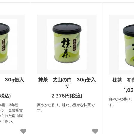
 30g缶入
抹茶 丈山の白 30g缶入
抹茶 初
り
1,8
(税込)
2,376円(税込)
爽やかな香り、
す。
4年度 3年連
爽やかな香り、味わい豊かな抹茶で
ョン 金賞受賞
す。
められた南山園
み下さい。