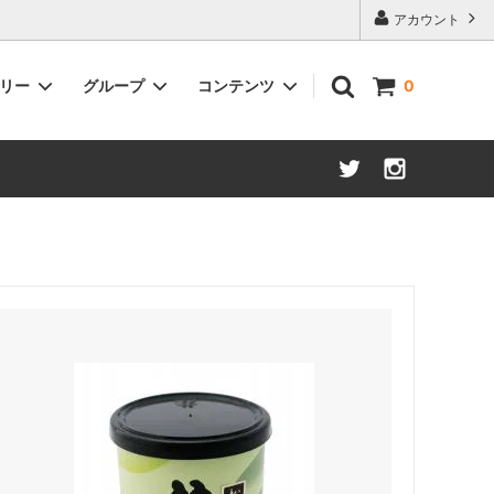
アカウント
ゴリー
グループ
コンテンツ
0
抹茶
グリーンティー
くき茶
ティーバッグ&粉末緑茶
そのほか（麦茶、グリーンティーなど）