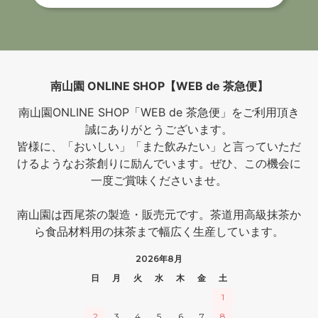
南山園 ONLINE SHOP【WEB de 茶急便】
南山園ONLINE SHOP「WEB de 茶急便」をご利用頂き
誠にありがとうございます。
皆様に、「おいしい」「また飲みたい」と言っていただ
けるようなお茶創りに励んでいます。ぜひ、この機会に
一度ご賞味くださいませ。
南山園は西尾茶の製造・販売元です。茶道用高級抹茶か
ら食品材料用の抹茶まで幅広く生産しています。
2026年8月
日
月
火
水
木
金
土
1
2
3
4
5
6
7
8